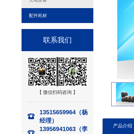
配件耗材
联系我们
【 微信扫码咨询 】
13515659964（杨
经理）
产品介绍
13956941063（李