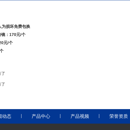
人为损坏免费包换
倍镜：170元/个
20元/个
/个
有了
有了
闻动态
产品中心
产品视频
荣誉资质