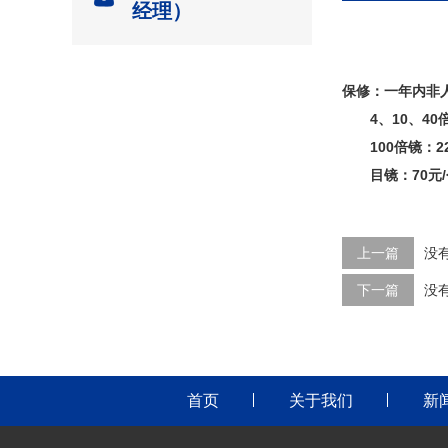
经理）
保修：一年内非
4、10、40
100倍镜：2
目镜：70元
上一篇
没
下一篇
没
首页
关于我们
新